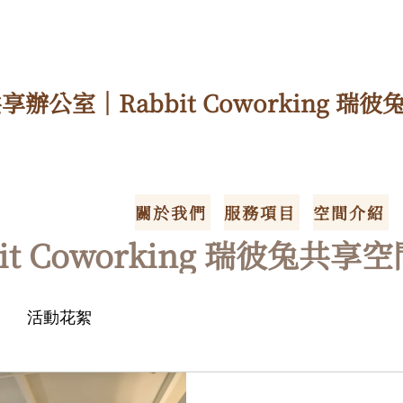
享辦公室｜Rabbit Coworking 瑞
關於我們
服務項目
空間介紹
t Coworking 瑞彼兔共享空
活動花絮